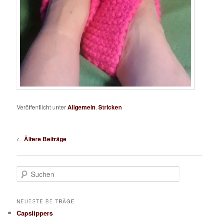
Veröffentlicht unter
Allgemein
,
Stricken
Beitragsnavigation
←
Ältere Beiträge
S
u
c
h
NEUESTE BEITRÄGE
e
Capslippers
n