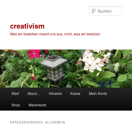
Zum
Zum
primären
sekundären
Such
Inhalt
Inhalt
springen
springen
creativism
Was wir bewirken macht uns aus, nicht, was wir besitzen.
Hauptmenü
Start
About…
Hinweis
Kasse
Mein Konto
Shop
Warenkorb
KATEGORIEARCHIV:
ALLGEMEIN