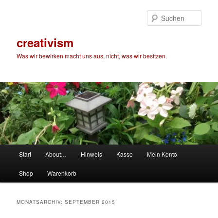
Zum
Zum
primären
sekundären
Such
Inhalt
Inhalt
springen
springen
creativism
Was wir bewirken macht uns aus, nicht, was wir besitzen.
Hauptmenü
Start
About…
Hinweis
Kasse
Mein Konto
Shop
Warenkorb
MONATSARCHIV:
SEPTEMBER 2015