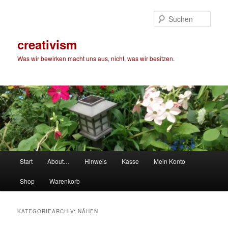
Zum
Zum
primären
sekundären
Such
Inhalt
Inhalt
springen
springen
creativism
Was wir bewirken macht uns aus, nicht, was wir besitzen.
Hauptmenü
Start
About…
Hinweis
Kasse
Mein Konto
Shop
Warenkorb
KATEGORIEARCHIV:
NÄHEN