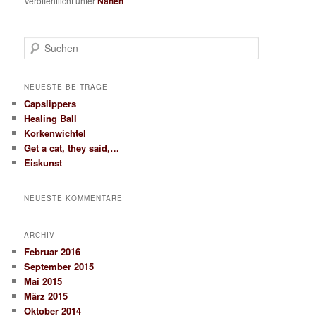
Veröffentlicht unter
Nähen
S
u
c
h
NEUESTE BEITRÄGE
e
Capslippers
n
Healing Ball
Korkenwichtel
Get a cat, they said,…
Eiskunst
NEUESTE KOMMENTARE
ARCHIV
Februar 2016
September 2015
Mai 2015
März 2015
Oktober 2014