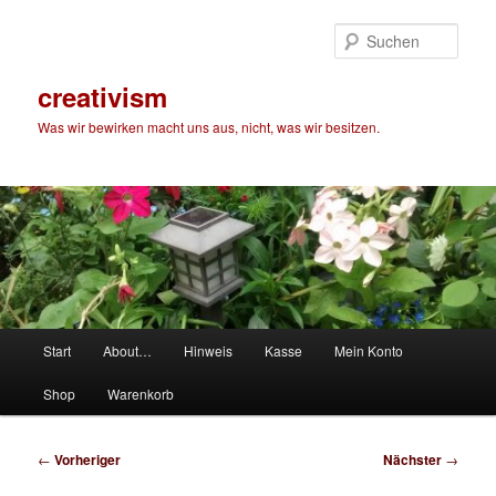
Zum
primären
Such
Inhalt
springen
creativism
Was wir bewirken macht uns aus, nicht, was wir besitzen.
Hauptmenü
Start
About…
Hinweis
Kasse
Mein Konto
Shop
Warenkorb
Beitragsnavigation
←
Vorheriger
Nächster
→