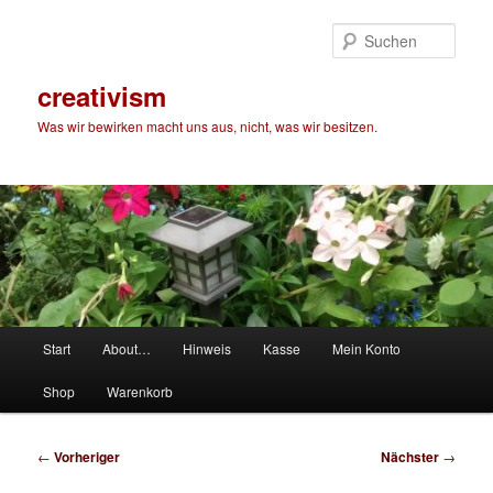
Zum
primären
Such
Inhalt
springen
creativism
Was wir bewirken macht uns aus, nicht, was wir besitzen.
Hauptmenü
Start
About…
Hinweis
Kasse
Mein Konto
Shop
Warenkorb
Beitragsnavigation
←
Vorheriger
Nächster
→