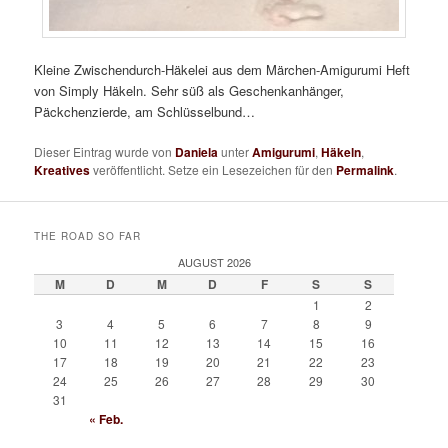
Kleine Zwischendurch-Häkelei aus dem Märchen-Amigurumi Heft
von Simply Häkeln. Sehr süß als Geschenkanhänger,
Päckchenzierde, am Schlüsselbund…
Dieser Eintrag wurde von
Daniela
unter
Amigurumi
,
Häkeln
,
Kreatives
veröffentlicht. Setze ein Lesezeichen für den
Permalink
.
THE ROAD SO FAR
AUGUST 2026
M
D
M
D
F
S
S
1
2
3
4
5
6
7
8
9
10
11
12
13
14
15
16
17
18
19
20
21
22
23
24
25
26
27
28
29
30
31
« Feb.