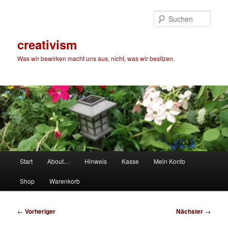
Zum
primären
Such
Inhalt
springen
creativism
Was wir bewirken macht uns aus, nicht, was wir besitzen.
Hauptmenü
Start
About…
Hinweis
Kasse
Mein Konto
Shop
Warenkorb
Beitragsnavigation
←
Vorheriger
Nächster
→