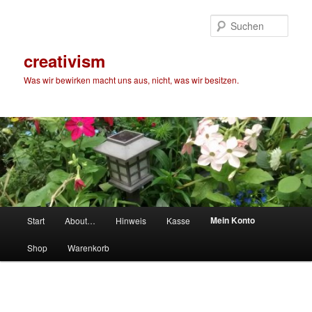
Zum
primären
Such
Inhalt
springen
creativism
Was wir bewirken macht uns aus, nicht, was wir besitzen.
Hauptmenü
Mein Konto
Start
About…
Hinweis
Kasse
Shop
Warenkorb