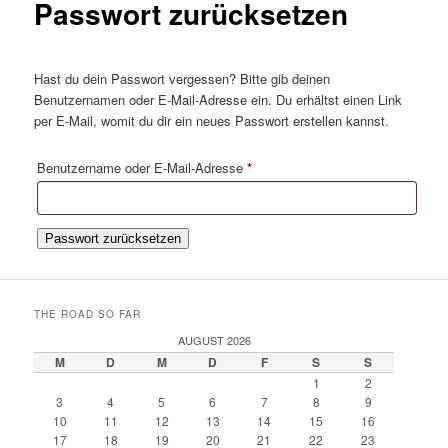
Passwort zurücksetzen
Hast du dein Passwort vergessen? Bitte gib deinen
Benutzernamen oder E-Mail-Adresse ein. Du erhältst einen Link
per E-Mail, womit du dir ein neues Passwort erstellen kannst.
Erforderlich
Benutzername oder E-Mail-Adresse
*
Passwort zurücksetzen
THE ROAD SO FAR
AUGUST 2026
M
D
M
D
F
S
S
1
2
3
4
5
6
7
8
9
10
11
12
13
14
15
16
17
18
19
20
21
22
23